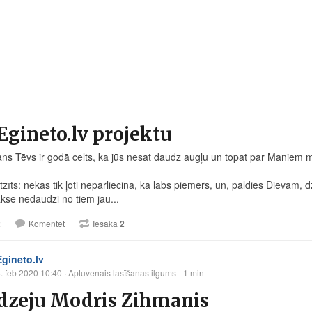
Egineto.lv projektu
ans Tēvs ir godā celts, ka jūs nesat daudz augļu un topat par Maniem 
tzīts: nekas tik ļoti nepārliecina, kā labs piemērs, un, paldies Dievam, 
kse nedaudzi no tiem jau...
2
Komentēt
Iesaka
2
Egineto.lv
. feb 2020 10:40
· Aptuvenais lasīšanas ilgums - 1 min
 dzeju Modris Zihmanis