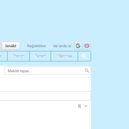
Ienākt
Reģistrēties
Vai ienāc ar
a
Draugi
Raksti
Vēstules