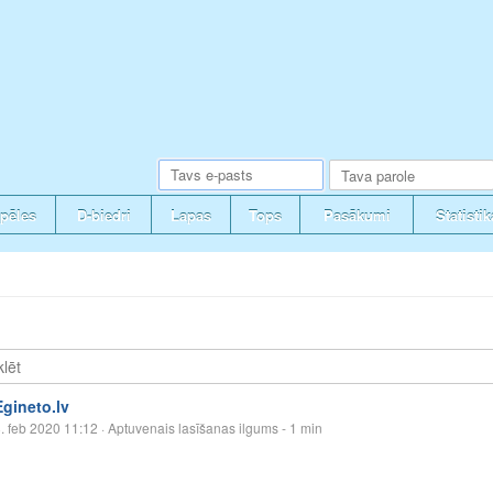
pēles
D-biedri
Lapas
Tops
Pasākumi
Statistik
Egineto.lv
. feb 2020 11:12
· Aptuvenais lasīšanas ilgums - 1 min