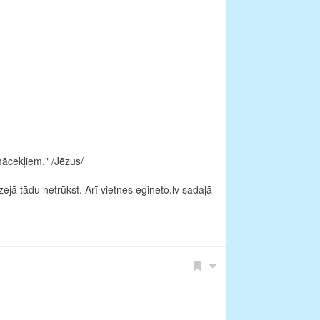
mācekļiem." /Jēzus/
dzejā tādu netrūkst. Arī vietnes
egineto.lv
sadaļā