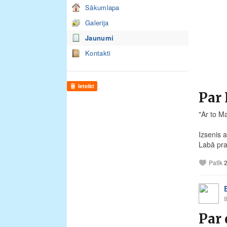
Sākumlapa
Galerija
Jaunumi
Kontakti
Ieteikt
Par 
"Ar to M
Izsenis a
Labā pra
Patīk
8
Par