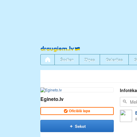
Pāriet
uz
saturu
Šodien
Ziņas
Galerijas
S
Infotēka
Egineto.lv
Oficiālā lapa
8
Sekot