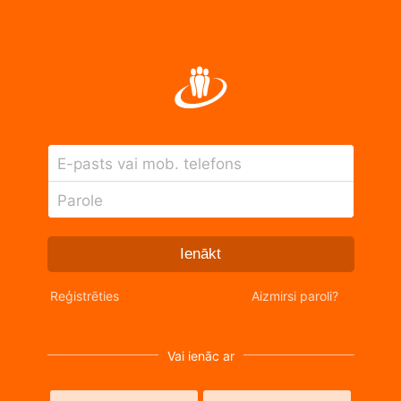
E-pasts vai mob. telefons
Parole
Ienākt
Reģistrēties
Aizmirsi paroli?
Vai ienāc ar