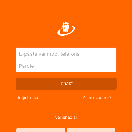
E-pasts vai mob. telefons
Parole
Ienākt
Reģistrēties
Aizmirsi paroli?
Vai ienāc ar