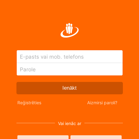
E-pasts vai mob. telefons
Parole
Ienākt
Reģistrēties
Aizmirsi paroli?
Vai ienāc ar