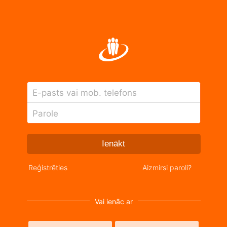
E-pasts vai mob. telefons
Parole
Ienākt
Reģistrēties
Aizmirsi paroli?
Vai ienāc ar