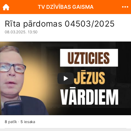
TV DZĪVĪBAS GAISMA
Rīta pārdomas 04503/2025
08.03.2025. 13:50
8
patīk
·
5
iesaka