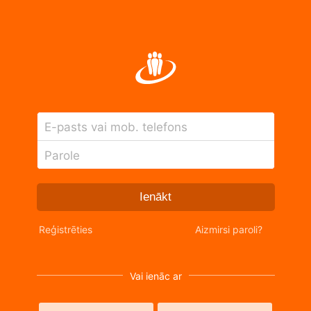
E-pasts vai mob. telefons
Parole
Ienākt
Reģistrēties
Aizmirsi paroli?
Vai ienāc ar