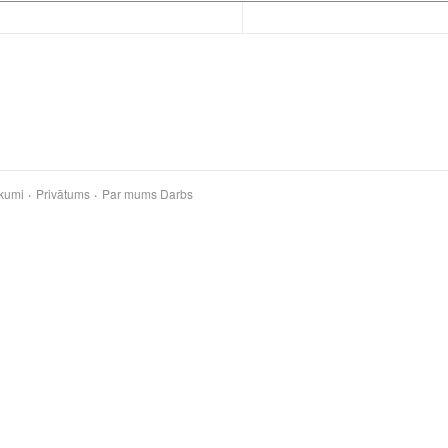
kumi
Privātums
Par mums
Darbs