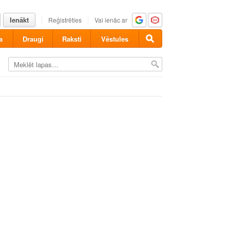
Ienākt
Reģistrēties
Vai ienāc ar
a
Draugi
Raksti
Vēstules