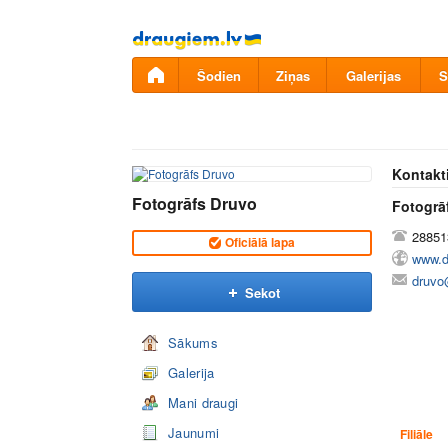
Pāriet
uz
saturu
Šodien
Ziņas
Galerijas
S
Kontakt
Fotogrāfs Druvo
Fotogrā
28851
Oficiālā lapa
www.d
druvo
Sekot
Sākums
Galerija
Mani draugi
Jaunumi
Filiāle