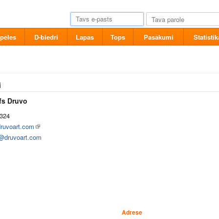
pēles
D-biedri
Lapas
Tops
Pasākumi
Statistik
i
fs Druvo
324
ruvoart.com
@druvoart.com
Adrese