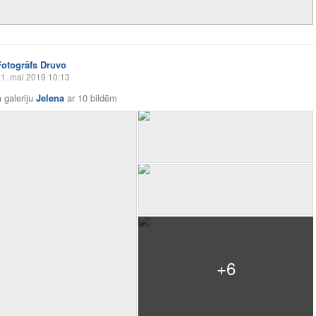
Fotogrāfs Druvo
1. mai 2019 10:13
 galeriju
Jelena
ar
10 bildēm
+6