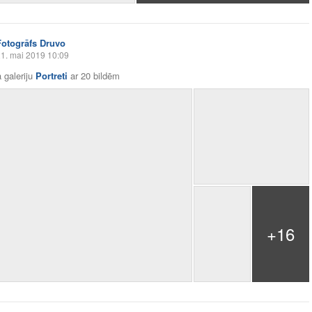
Fotogrāfs Druvo
1. mai 2019 10:09
 galeriju
Portreti
ar
20 bildēm
+16