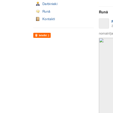
Darbinieki
Runā
Runā
Kontakti
2
nomainīja 
Ieteikt
3