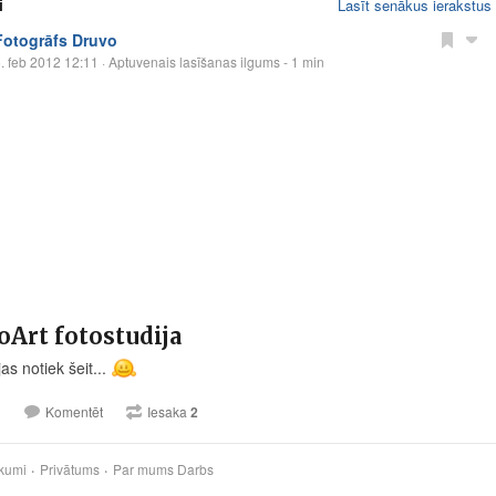
i
Lasīt senākus ierakstus
Fotogrāfs Druvo
. feb 2012 12:11
· Aptuvenais lasīšanas ilgums - 1 min
Art fotostudija
as notiek šeit...
1
Komentēt
Iesaka
2
kumi
Privātums
Par mums
Darbs