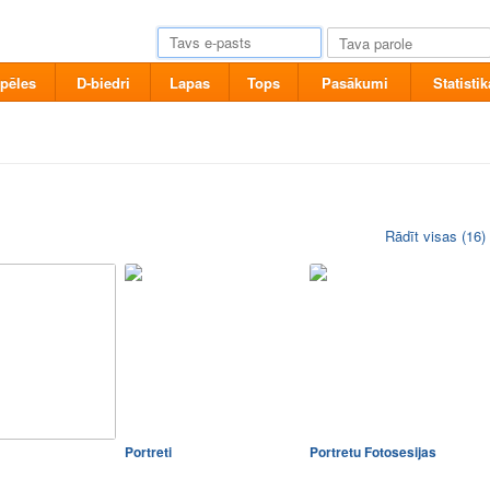
pēles
D-biedri
Lapas
Tops
Pasākumi
Statistik
Rādīt visas (16)
Portreti
Portretu Fotosesijas