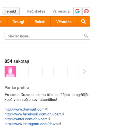
Ienākt
Reģistrēties
Vai ienāc ar
a
Draugi
Raksti
Vēstules
854
sekotāji
Par šo profilu
Es esmu Druvo un esmu bijis iemīlējies fotogrāfijā,
kopš vien spēju sevi atcerēties!
http://www.druvoart.com
http://www.facebook.com/druvoart
http://twitter.com/druvoart
http://www.instagram.com/druvo