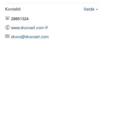
Kontakti
Vairāk »
28851324
www.druvoart.com
druvo@druvoart.com