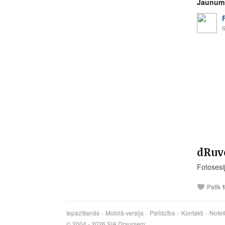
Jaunum
6
dRuvo
Fotosesij
Patīk
Iepazīšanās
Mobilā versija
Palīdzība
Kontakti
Notei
© 2004 - 2026 SIA Draugiem