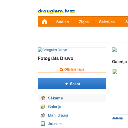
Pāriet
uz
saturu
Šodien
Ziņas
Galerijas
S
Fotogrāfs Druvo
Galerija
Oficiālā lapa
Sekot
Sākums
Galerija
Mani draugi
Jelena
Jaunumi