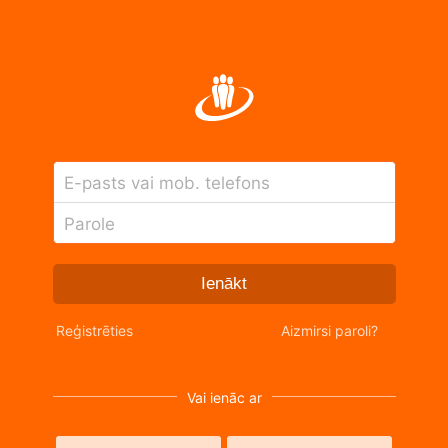
E-pasts vai mob. telefons
Parole
Ienākt
Reģistrēties
Aizmirsi paroli?
Vai ienāc ar