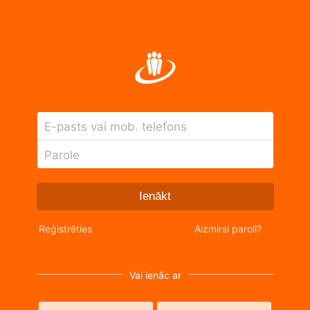
E-pasts vai mob. telefons
Parole
Ienākt
Reģistrēties
Aizmirsi paroli?
Vai ienāc ar