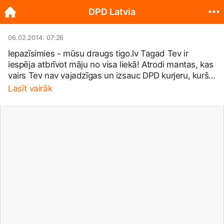
DPD Latvia
06.02.2014. 07:26
Iepazīsimies - mūsu draugs
tigo.lv
Tagad Tev ir
iespēja atbrīvot māju no visa liekā! Atrodi mantas, kas
vairs Tev nav vajadzīgas un izsauc DPD kurjeru, kurš
atbrauks un par brīvu visu aizvedīs. Nepaliksi arī bez
Lasīt vairāk
atlīdzības. Vairāk meklē:
www.tigo.lv/