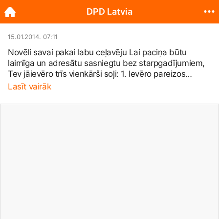
DPD Latvia
15.01.2014. 07:11
Novēli savai pakai labu ceļavēju Lai paciņa būtu
laimīga un adresātu sasniegtu bez starpgadījumiem,
Tev jāievēro trīs vienkārši soļi: 1. Ievēro pareizos
izmērus – paciņas maksimālais malas garums 1.75 m
Lasīt vairāk
un maksimālais kopgarums 3.0 m; 2. Iepako paciņu
rūpīgi, lai lolotais sūtījums neciestu pārvadāšanas
laikā; 3. Pirms veic pasūtījumu, noteikti pārliecinies vai
paciņa tik tiešām ir gatava ceļam. Nu, sūtījumam laiks
ceļot!