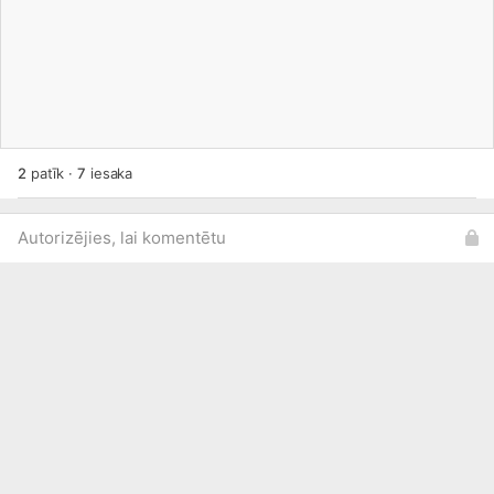
2
patīk
·
7
iesaka
Autorizējies, lai komentētu