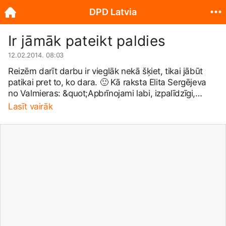
DPD Latvia
Ir jāmāk pateikt paldies
12.02.2014. 08:03
Reizēm darīt darbu ir vieglāk nekā šķiet, tikai jābūt
patikai pret to, ko dara.
🙂
Kā raksta Elita Sergējeva
no Valmieras: &quot;Apbrīnojami labi, izpalīdzīgi,
pieklājīgi darbinieki. Palīdzēja situācijā, kad tas nebija
Lasīt vairāk
viņu pienākums. Cienu tādus darbiniekus.&quot;