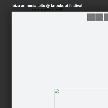
ibiza amnesia telts @ knockout festival
Pāriet
uz
saturu
Šodien
Ziņas
Galerijas
S
Dj Dep
Aktualitātes
Jaunumi
Pasākumi
Biogrāfija
Galerija
Fani
Runā
Viesu grāmata
Sākums..
Dziesmas