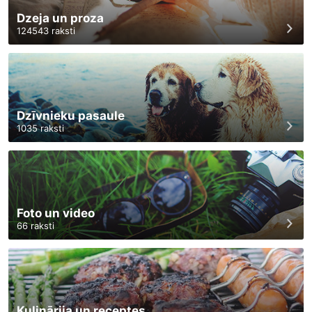
Dzeja un proza
124543
raksti
Dzīvnieku pasaule
1035
raksti
Foto un video
66
raksti
Kulinārija un receptes