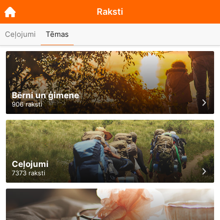
Raksti
Ceļojumi
Tēmas
Bērni un ģimene
906
raksti
Ceļojumi
7373
raksti