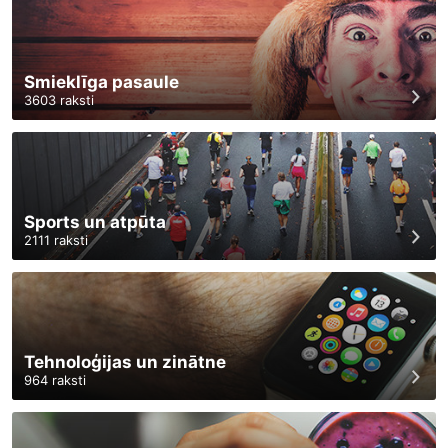
Smieklīga pasaule
3603
raksti
Sports un atpūta
2111
raksti
Tehnoloģijas un zinātne
964
raksti