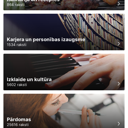
864
raksti
Karjera un personības izaugsme
1534
raksti
Izklaide un kultūra
5602
raksti
Pārdomas
25616
raksti