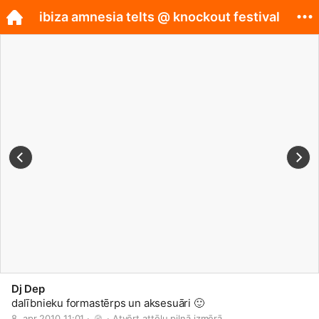
ibiza amnesia telts @ knockout festival
Dj Dep
dalībnieku formastērps un aksesuāri
🙂
8. apr 2010 11:01 · 
 · 
Atvērt attēlu pilnā izmērā