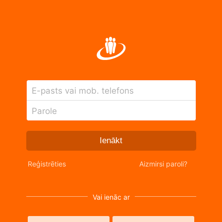
E-pasts vai mob. telefons
Parole
Ienākt
Reģistrēties
Aizmirsi paroli?
Vai ienāc ar