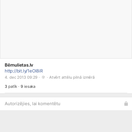
Bērnulietas.lv
http://bit.ly/1eOl8iR
4. dec 2013 09:29 · 
 · 
Atvērt attēlu pilnā izmērā
3
patīk
·
9
iesaka
Autorizējies, lai komentētu