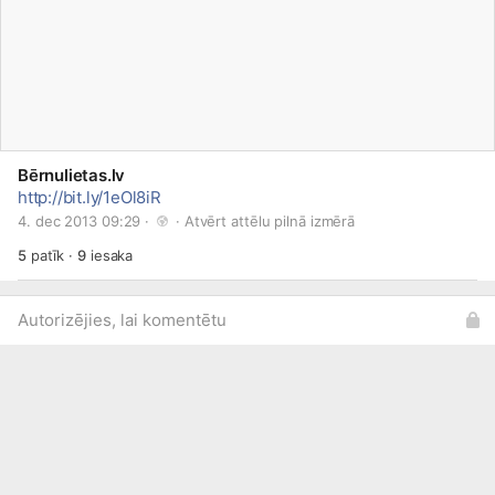
Bērnulietas.lv
http://bit.ly/1eOl8iR
4. dec 2013 09:29 · 
 · 
Atvērt attēlu pilnā izmērā
5
patīk
·
9
iesaka
Autorizējies, lai komentētu