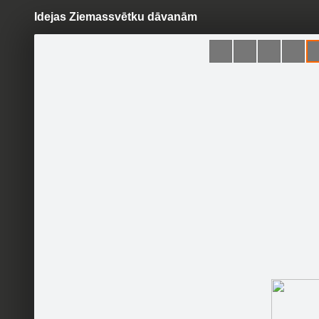
Idejas Ziemassvētku dāvanām
Pāriet
uz
saturu
Šodien
Ziņas
Galerijas
S
Bērnulietas.lv
Oficiālā lapa