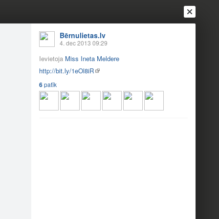
Bērnulietas.lv
4. dec 2013 09:29
Ievietoja
Miss Ineta Meldere
http://bit.ly/1eOl8iR
6
patīk
Ienākt
Reģistrēties
Vai ienāc ar
a
Draugi
Raksti
Vēstules
 dāvanām