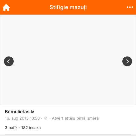
Stilīgie mazuļi
Bērnulietas.lv
16. aug 2013 10:50 · 
 · 
Atvērt attēlu pilnā izmērā
3
patīk
·
182
iesaka