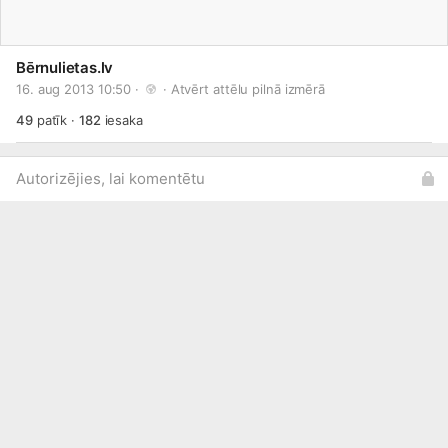
Bērnulietas.lv
16. aug 2013 10:50 · 
 · 
Atvērt attēlu pilnā izmērā
49
patīk
·
182
iesaka
Autorizējies, lai komentētu