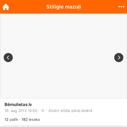
Stilīgie mazuļi
Bērnulietas.lv
16. aug 2013 10:50 · 
 · 
Atvērt attēlu pilnā izmērā
12
patīk
·
182
iesaka