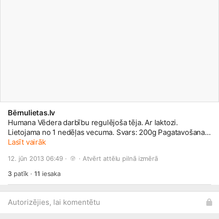
Bērnulietas.lv
Humana Vēdera darbību regulējoša tēja. Ar laktozi.
Lietojama no 1 nedēļas vecuma. Svars: 200g Pagatavošana:
1 tējkaroti (3,75g) granulu izšķīdināt 100ml verdoša ūdens.
Lasīt vairāk
Var lietot gan siltu, gan atdzesētu. Sastāvs: laktoze,
12. jūn 2013 06:49 · 
 · 
Atvērt attēlu pilnā izmērā
maltodekstrīns,fenheļa ekstrakts,anīss, kumelītes, ķimeņes,
fenheļa eļļa.
www.bernulietas.lv/product/human...
3
patīk
·
11
iesaka
Autorizējies, lai komentētu