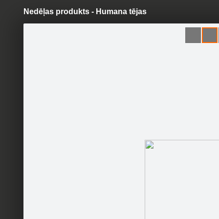
Nedēļas produkts - Humana tējas
Pāriet
uz
saturu
Šodien
Ziņas
Galerijas
S
Bērnulietas.lv
Oficiālā lapa