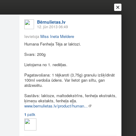
Bērnulietas.lv
12. jūn 2013 06:49
Ievietoja
Miss Ineta Meldere
Humana Fenheļa Tēja ar laktozi.
Svars: 200g
Lietojama no 1. nedēļas.
Pagatavošana: 1 tējkaroti (3,75g) granulu izšķīdināt
100ml verdoša ūdens. Var lietot gan siltu, gan
atdzesētu.
Ienākt
Reģistrēties
Vai ienāc ar
Sastāvs: laktoze, maltodekstrīns, fenheļa ekstrakts,
ķimeņu ekstakts, fenheļa eļļa.
a
Draugi
Raksti
Vēstules
www.bernulietas.lv/product/human...
1
patīk
ana tējas