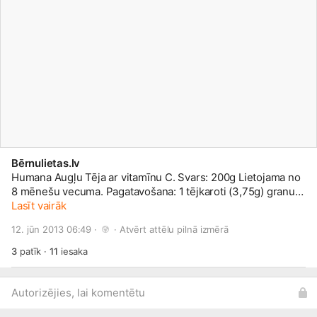
Bērnulietas.lv
Humana Augļu Tēja ar vitamīnu C. Svars: 200g Lietojama no
8 mēnešu vecuma. Pagatavošana: 1 tējkaroti (3,75g) granulu
izšķīdināt 100ml verdoša ūdens. Var lietot gan siltu, gan
Lasīt vairāk
atdzesētu. Sastāvs: cukurs, hibisku augļu, mežrozīšu augļu,
12. jūn 2013 06:49 · 
 · 
Atvērt attēlu pilnā izmērā
zemeņu ogu ekstrakts, maltodekstrīns, augļu-ogu pulveris
(āboli, jāņogas), vitamīns C.
3
patīk
·
11
iesaka
www.bernulietas.lv/product/human...
Autorizējies, lai komentētu