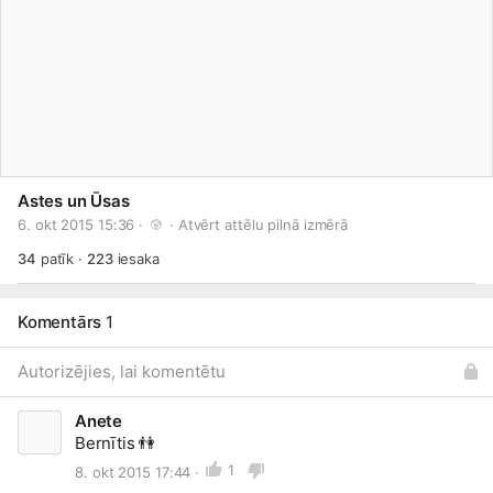
Astes un Ūsas
6. okt 2015 15:36 · 
 · 
Atvērt attēlu pilnā izmērā
34
patīk
·
223
iesaka
Komentārs
1
Autorizējies, lai komentētu
Anete
Bernītis
👫
1
8. okt 2015 17:44 ·