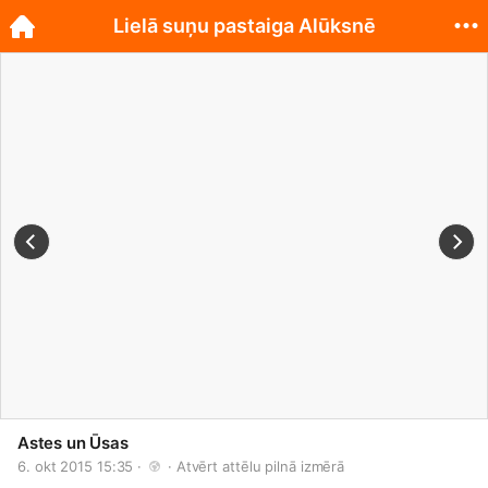
Lielā suņu pastaiga Alūksnē
Astes un Ūsas
6. okt 2015 15:35 · 
 · 
Atvērt attēlu pilnā izmērā