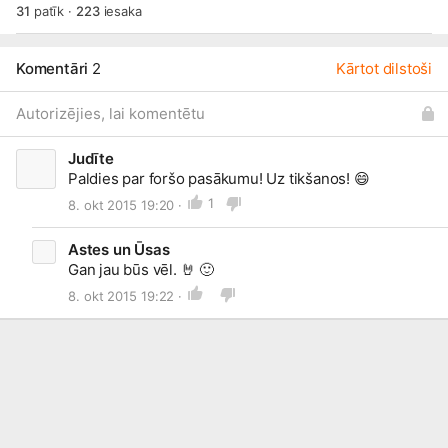
31
patīk
·
223
iesaka
Komentāri
2
Kārtot dilstoši
Autorizējies, lai komentētu
Judīte
Paldies par foršo pasākumu! Uz tikšanos!
😄
1
8. okt 2015 19:20 ·
Astes un Ūsas
Gan jau būs vēl.
🤘
🙂
8. okt 2015 19:22 ·