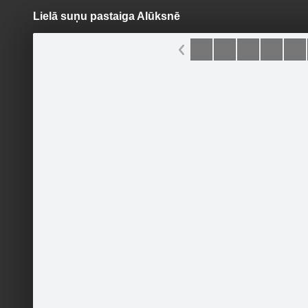
Lielā suņu pastaiga Alūksnē
Pāriet
uz
saturu
Šodien
Ziņas
Galerijas
S
Astes un Ūsas
Oficiālā lapa
Sekot
Sākumlapa
Galerijas