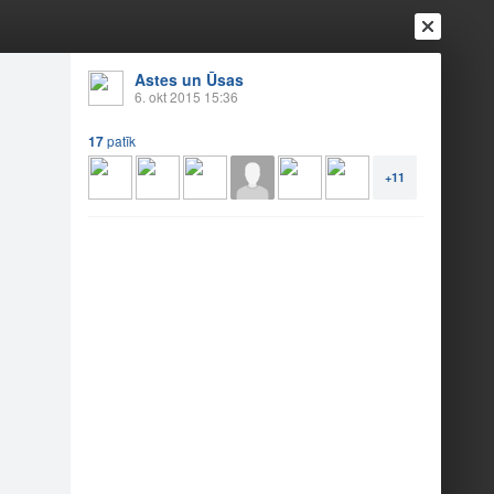
Astes un Ūsas
6. okt 2015 15:36
17
patīk
+11
Ienākt
Reģistrēties
Vai ienāc ar
a
Draugi
Raksti
Vēstules
Alūksnē