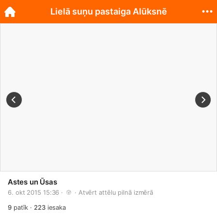
Lielā suņu pastaiga Alūksnē
Astes un Ūsas
6. okt 2015 15:36 · 
 · 
Atvērt attēlu pilnā izmērā
9
patīk
·
223
iesaka