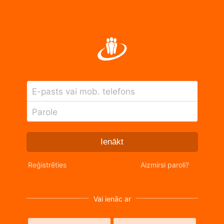
E-pasts vai mob. telefons
Parole
Ienākt
Reģistrēties
Aizmirsi paroli?
Vai ienāc ar