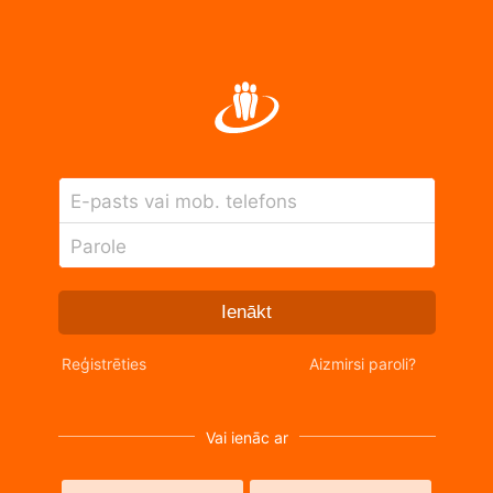
E-pasts vai mob. telefons
Parole
Ienākt
Reģistrēties
Aizmirsi paroli?
Vai ienāc ar