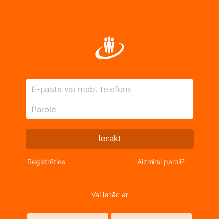
E-pasts vai mob. telefons
Parole
Ienākt
Reģistrēties
Aizmirsi paroli?
Vai ienāc ar