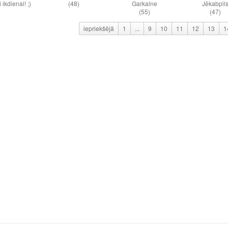
ikdienai! ;)
(48)
Garkalne
Jēkabpil
(55)
(47)
iepriekšējā
1
...
9
10
11
12
13
1