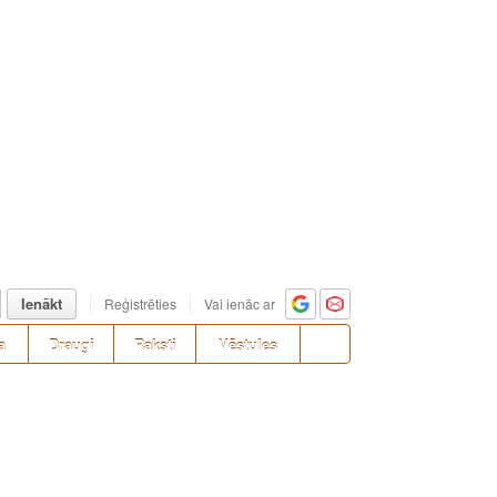
Ienākt
Reģistrēties
Vai ienāc ar
a
Draugi
Raksti
Vēstules