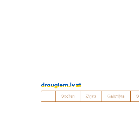
Pāriet
uz
saturu
Šodien
Ziņas
Galerijas
S