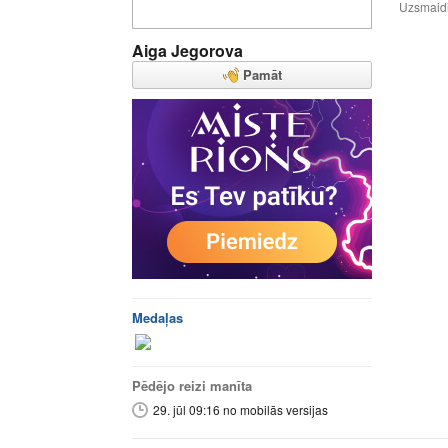
Uzsmaidi 
Aiga Jegorova
Pamāt
Medaļas
Pēdējo reizi manīta
29. jūl 09:16 no mobilās versijas