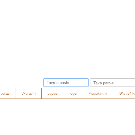
pēles
D-biedri
Lapas
Tops
Pasākumi
Statistik