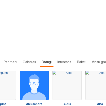
Par mani
Galerijas
Draugi
Intereses
Raksti
Viesu gr
guna
Aleksandrs
Aidis
Arta