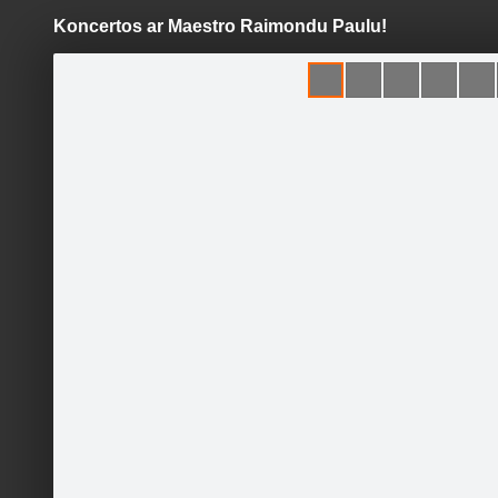
Koncertos ar Maestro Raimondu Paulu!
Pāriet
uz
saturu
Šodien
Ziņas
Galerijas
S
Rīgas Zelta Koris