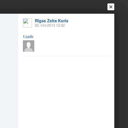
Rīgas Zelta Koris
20. nov 2013 12:42
1
patīk
Ienākt
Reģistrēties
Vai ienāc ar
a
Draugi
Raksti
Vēstules
mondu Paulu!