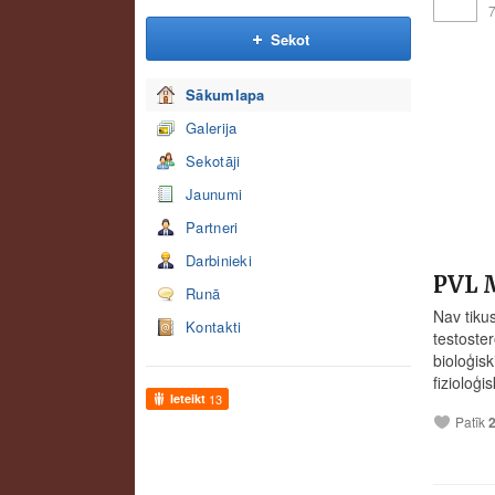
7
Sekot
Sākumlapa
Galerija
Sekotāji
Jaunumi
Partneri
Darbinieki
PVL 
Runā
Nav tiku
Kontakti
testoste
bioloģis
fizioloģis
Ieteikt
13
Patīk