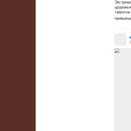
Экстрема
здоровья
таблеток
привыкши
2