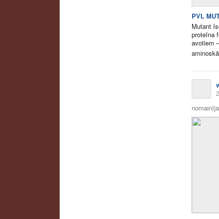
PVL MUT
Mutant Is
proteīna 
avotiem –
aminoskāb
2
nomainīja 