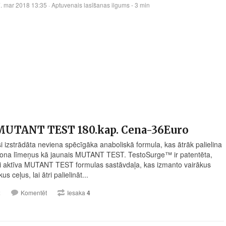
. mar 2018 13:35
· Aptuvenais lasīšanas ilgums - 3 min
MUTANT TEST 180.kap. Cena-36Euro
si izstrādāta neviena spēcīgāka anaboliskā formula, kas ātrāk palielina
rona līmeņus kā jaunais MUTANT TEST. TestoSurge™ ir patentēta,
ki aktīva MUTANT TEST formulas sastāvdaļa, kas izmanto vairākus
kus ceļus, lai ātri palielināt...
2
Komentēt
Iesaka
4