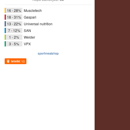
16 - 28%
Muscletech
18 - 31%
Gaspari
13 - 22%
Universal nutrition
7 - 12%
SAN
1 - 2%
Weider
3 - 5%
VPX
sportmealshop
Ieteikt
10