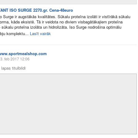
ANT ISO SURGE 2270.gr. Cena-48euro
o Surge ir augstākās kvalitātes. Sūkalu proteīna izolāti ir vistīrākā sūkalu
forma, kāda eksistē. Tā ir veidota no diviem visbagātākajiem proteīna
 sūkalu proteīna izolāta un hidrolizāta. Iso Surge nodrošina optimālu
ju komplektu...
Lasīt vairāk
www.sportmealshop.com
3. feb 2017 12:06
lapas titulbildi