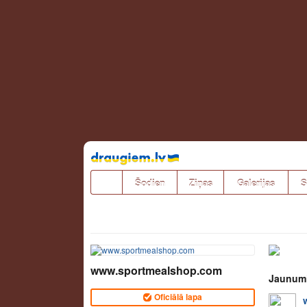
Pāriet
uz
saturu
Šodien
Ziņas
Galerijas
S
www.sportmealshop.com
Jaunum
Oficiālā lapa