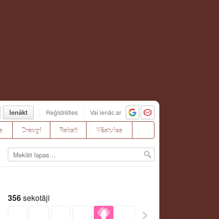
Ienākt
Reģistrēties
Vai ienāc ar
a
Draugi
Raksti
Vēstules
356
sekotāji