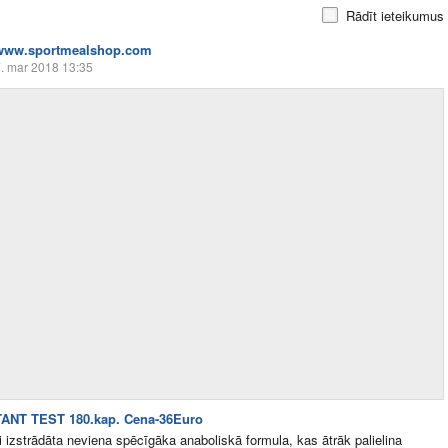
Rādīt ieteikumus
www.sportmealshop.com
. mar 2018 13:35
ANT TEST 180.kap. Cena-36Euro
i izstrādāta neviena spēcīgāka anaboliskā formula, kas ātrāk palielina