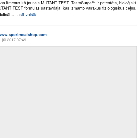
ona līmeņus kā jaunais MUTANT TEST. TestoSurge™ ir patentēta, bioloģiski
TANT TEST formulas sastāvdaļa, kas izmanto vairākus fizioloģiskus ceļus,
ielināt...
Lasīt vairāk
www.sportmealshop.com
. jūl 2017 07:49