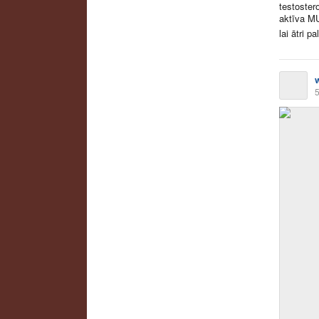
testoster
aktīva MU
lai ātri pal
5