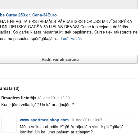
bs Curse 250.gr. Cena-34Euro
GA ENERĢIJA EKSTREMĀLS PĀRDABISKS FOKUSS MILZĪGI SPĒKA
MI LIELISKA GARŠA 50 LIELAS DEVAS! Curse ir pieejams dažādās
 garšās. Šo garšu klāsts nepārtraukti tiek papildināts. Curse tiek raksturots ne
viena no pasaules spēcīgākajām...
Lasīt vairāk
Rādīt vairāk sarunu
rāmata
(3)
Draugiem lietotājs
13. dec 2011 12:20
Kur ir jūsu veikaliņš? Un kā ar atļaujām?
www.sportmealshop.com
13. dec 2011 13:07
Mūsu veikals atrodās Rīgā! Ar atļaujām viss ir pilnīgākajā
kārtība! Un kā jums pašiem ar atļaujām?