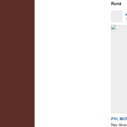
Runā
7
PVL MUT
Nav tikus