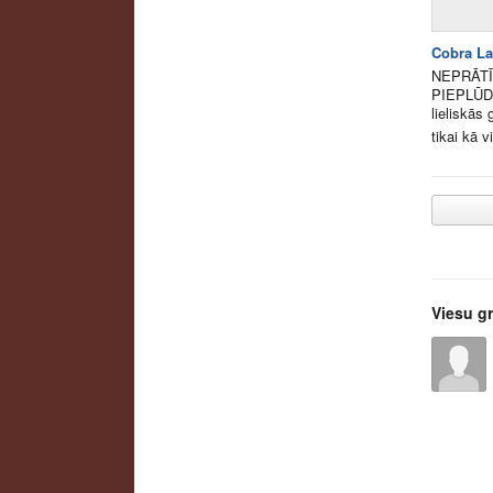
Cobra La
NEPRĀTĪ
PIEPLŪDU
lieliskās
tikai kā 
Viesu g