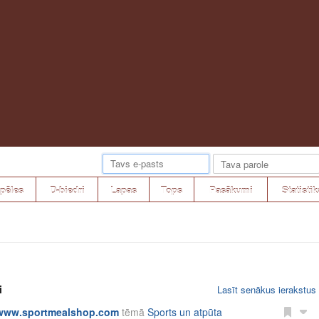
pēles
D-biedri
Lapas
Tops
Pasākumi
Statistik
i
Lasīt senākus ierakstus
www.sportmealshop.com
tēmā
Sports un atpūta