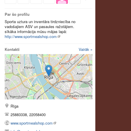
Par šo profilu
Sporta uztura un inventāra tirdzniecība no
vadošajiem ASV un pasaules ražotājiem.
sīkāka informācija mūsu mājas lapā:
http://www.sportmealshop.com
Kontakti
Vairāk »
Rīga
25883338, 22058400
www.sportmealshop.com