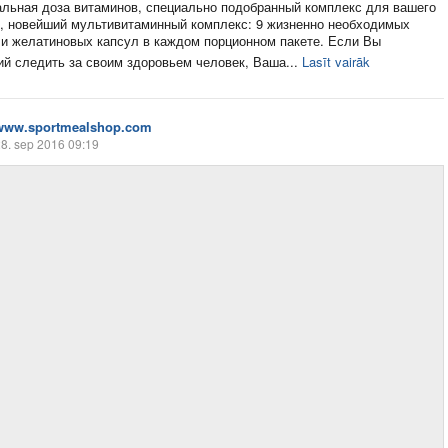
льная доза витаминов, специально подобранный комплекс для вашего
, новейший мультивитаминный комплекс: 9 жизненно необходимых
 и желатиновых капсул в каждом порционном пакете. Если Вы
й следить за своим здоровьем человек, Ваша...
Lasīt vairāk
www.sportmealshop.com
8. sep 2016 09:19