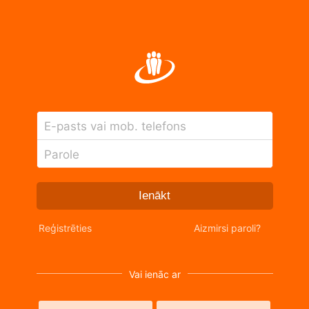
E-pasts vai mob. telefons
Parole
Ienākt
Reģistrēties
Aizmirsi paroli?
Vai ienāc ar