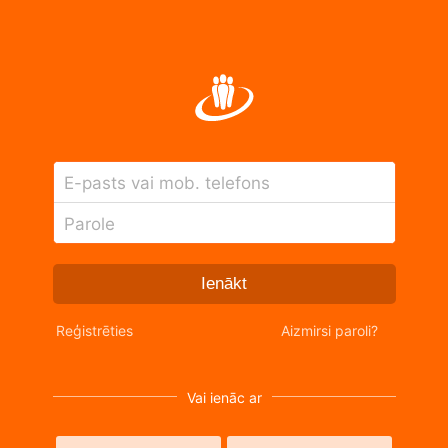
E-pasts vai mob. telefons
Parole
Ienākt
Reģistrēties
Aizmirsi paroli?
Vai ienāc ar