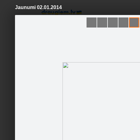
Jaunumi 02.01.2014
Pāriet
uz
saturu
Šodien
Ziņas
Galerijas
S
Latvijas amatnieku darbu
interneta veikals
www.originali.lv
Oficiālā lapa
Sekot
Sākums
Galerija
Seko līd
Fani
Jaunumi