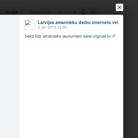
Ienākt
Reģistrēties
Vai ienāc ar
Latvijas amatnieku darbu interneta veikals www.
a
Draugi
Raksti
Vēstules
2. jan 2014 15:03
Seko līdz amatnieku jaunumiem
www.originali.lv/
014
tnieku…
Seko līdz amatnieku…
1