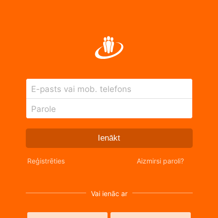
E-pasts vai mob. telefons
Parole
Ienākt
Reģistrēties
Aizmirsi paroli?
Vai ienāc ar