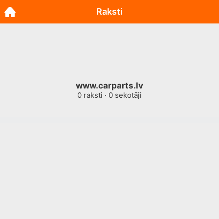
Raksti
www.carparts.lv
0
raksti ·
0
sekotāji