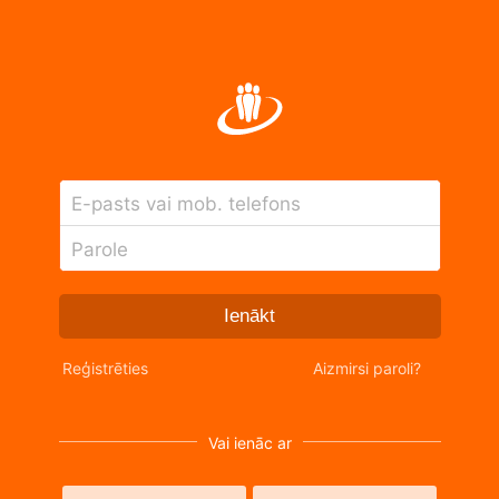
E-pasts vai mob. telefons
Parole
Ienākt
Reģistrēties
Aizmirsi paroli?
Vai ienāc ar