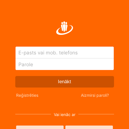
E-pasts vai mob. telefons
Parole
Ienākt
Reģistrēties
Aizmirsi paroli?
Vai ienāc ar