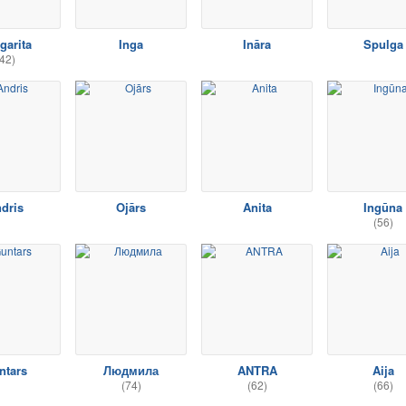
garita
Inga
Ināra
Spulga
42)
dris
Ojārs
Anita
Ingūna
(56)
ntars
Людмила
ANTRA
Aija
(74)
(62)
(66)