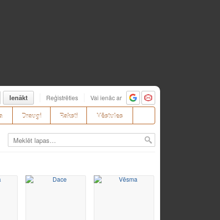
Ienākt
Reģistrēties
Vai ienāc ar
a
Draugi
Raksti
Vēstules