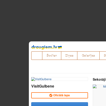
Pāriet
uz
saturu
Šodien
Ziņas
Galerijas
S
Sekotāji
VisitGulbene
Oficiālā lapa