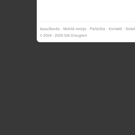
Iepazīšanās
Mobilā versija
Palīdzība
Kontakti
Notei
© 2004 - 2026 SIA Draugiem