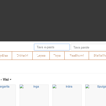
pēles
D-biedri
Lapas
Tops
Pasākumi
Statistik
 -
Visi