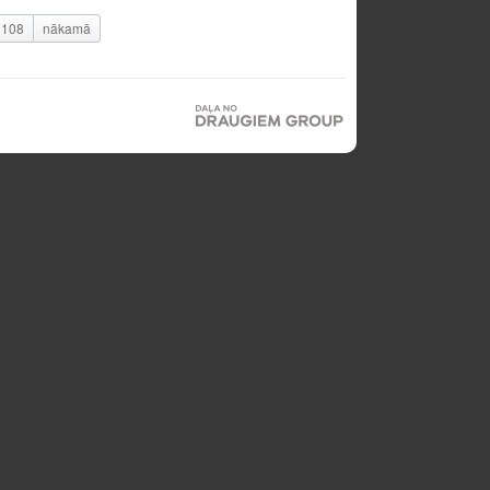
108
nākamā