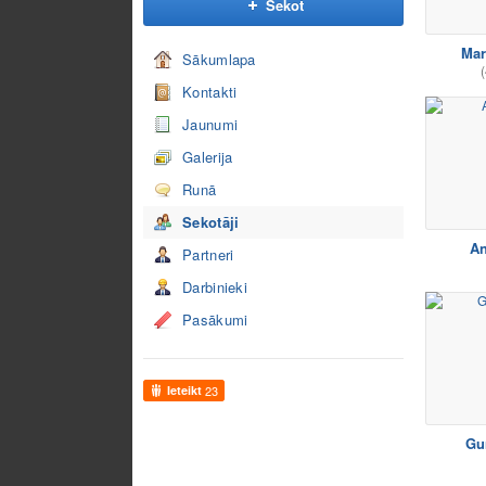
Sekot
Mar
Sākumlapa
(
Kontakti
Jaunumi
Galerija
Runā
Sekotāji
An
Partneri
Darbinieki
Pasākumi
Ieteikt
23
Gu