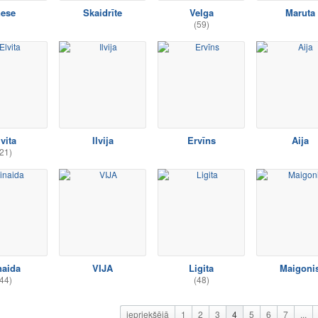
nese
Skaidrīte
Velga
Maruta
(59)
vita
Ilvija
Ervīns
Aija
21)
naida
VIJA
Ligita
Maigoni
44)
(48)
iepriekšējā
1
2
3
4
5
6
7
...