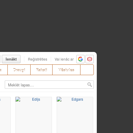
Ienākt
Reģistrēties
Vai ienāc ar
a
Draugi
Raksti
Vēstules