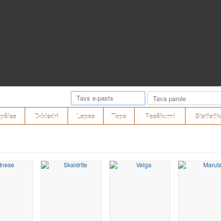
pēles
D-biedri
Lapas
Tops
Pasākumi
Statistik