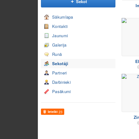
Sekot
I
Sākumlapa
Kontakti
Jaunumi
Galerija
Runā
El
Sekotāji
(
Partneri
Darbinieki
Pasākumi
Ieteikt
23
Zi
(