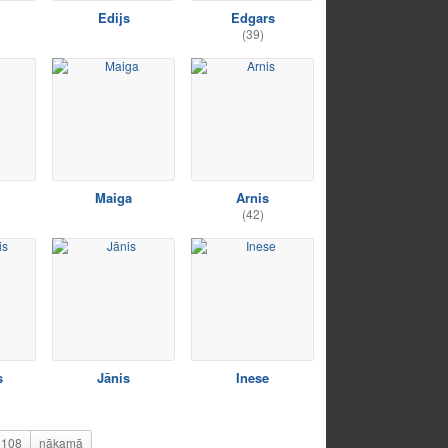
Edijs
Edgars
(39)
Maiga
Arnis
(42)
s
Jānis
Inese
108
nākamā