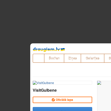
Pāriet
uz
saturu
Šodien
Ziņas
Galerijas
S
VisitGulbene
Oficiālā lapa