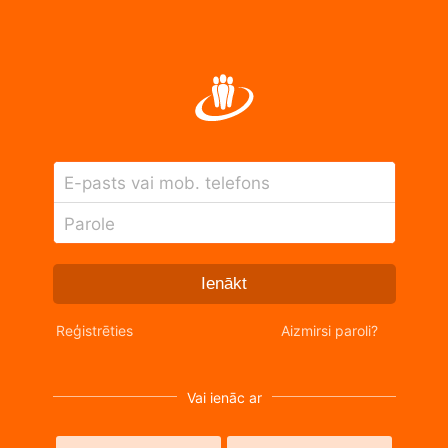
E-pasts vai mob. telefons
Parole
Ienākt
Reģistrēties
Aizmirsi paroli?
Vai ienāc ar