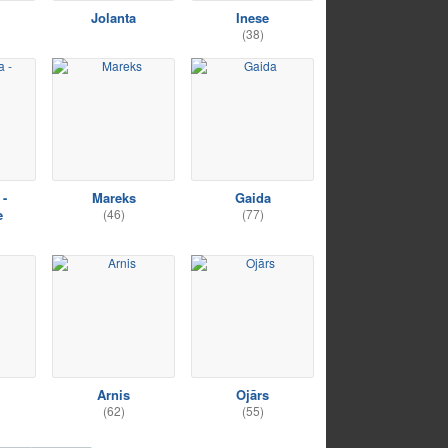
Jolanta
Inese
(38)
 -
Mareks
Gaida
e
(46)
(77)
Arnis
Ojārs
(62)
(55)