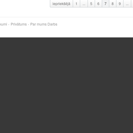
iepriekšējā
1
...
5
6
7
8
9
...
kumi
Privātums
Par mums
Darbs