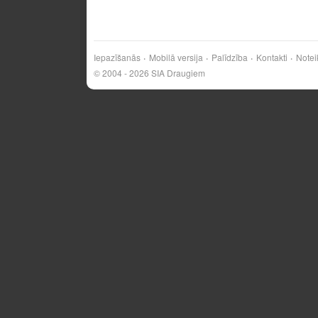
Iepazīšanās
Mobilā versija
Palīdzība
Kontakti
Notei
© 2004 - 2026 SIA Draugiem