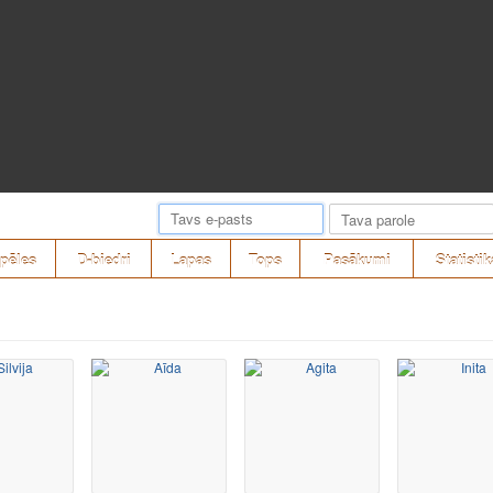
pēles
D-biedri
Lapas
Tops
Pasākumi
Statistik