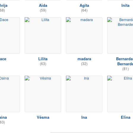
lvija
Aīda
Agita
Inita
68)
(59)
(64)
ace
Lilita
madara
Bernarda
(63)
(32)
Bernard
(81)
aina
Vēsma
Ina
Elīna
63)