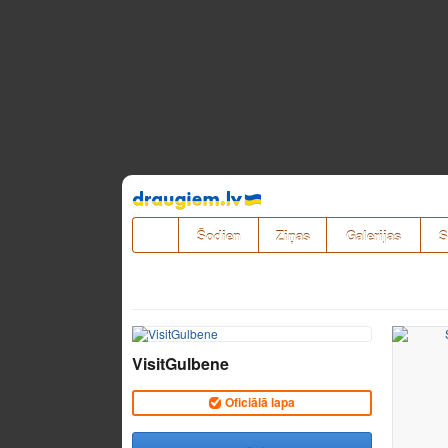
Pāriet
uz
saturu
Šodien
Ziņas
Galerijas
S
VisitGulbene
Oficiālā lapa