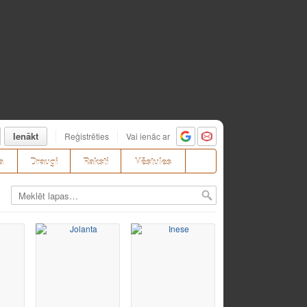
Ienākt
Reģistrēties
Vai ienāc ar
a
Draugi
Raksti
Vēstules