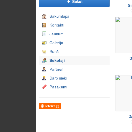
Sekot
Si
(
Sākumlapa
Kontakti
Jaunumi
Galerija
Runā
D
Sekotāji
Partneri
Darbinieki
Pasākumi
Ieteikt
23
D
(