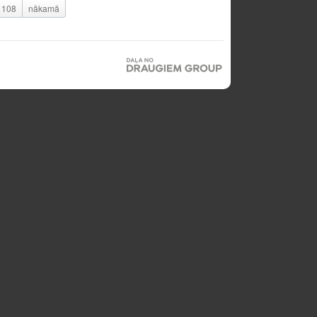
108
nākamā