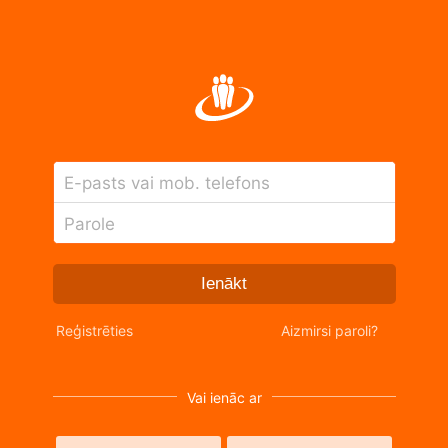
E-pasts vai mob. telefons
Parole
Ienākt
Reģistrēties
Aizmirsi paroli?
Vai ienāc ar