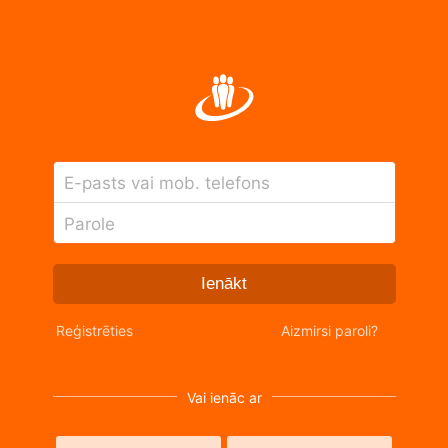
E-pasts vai mob. telefons
Parole
Ienākt
Reģistrēties
Aizmirsi paroli?
Vai ienāc ar